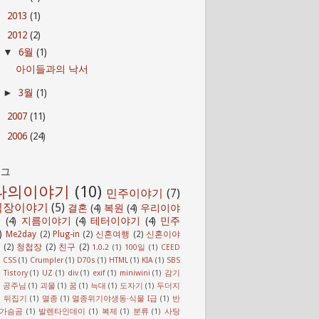
2013
(1)
►
2012
(2)
▼
6월
(1)
▼
아이들과의 낙서
3월
(1)
►
2007
(11)
►
2006
(24)
►
태그
나의이야기
(10)
민주이야기
(7)
직장이야기
(5)
결혼
(4)
복원
(4)
우리이야
기
(4)
지름이야기
(4)
테터이야기
(4)
민주
)
Me2day
(2)
Plug-in
(2)
신혼여행
(2)
신혼이야
(2)
청첩장
(2)
친구
(2)
1.0.2
(1)
100일
(1)
CEED
)
CSS
(1)
Crumpler
(1)
D70s
(1)
HTML
(1)
KIA
(1)
SBS
)
Tistory
(1)
UZ
(1)
div
(1)
exif
(1)
miniwini
(1)
감기
)
공주님
(1)
괴물
(1)
꿈
(1)
늑대
(1)
도자기
(1)
두더지
)
뒤집기
(1)
멸종
(1)
멸종위기야생동·식물 I급
(1)
반
가슴곰
(1)
발렌타인데이
(1)
복제
(1)
분류
(1)
사탕