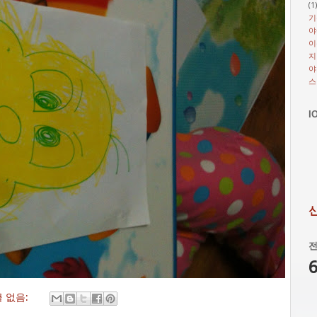
(1
기
야
이
지
야
스
I
전
6
 없음: