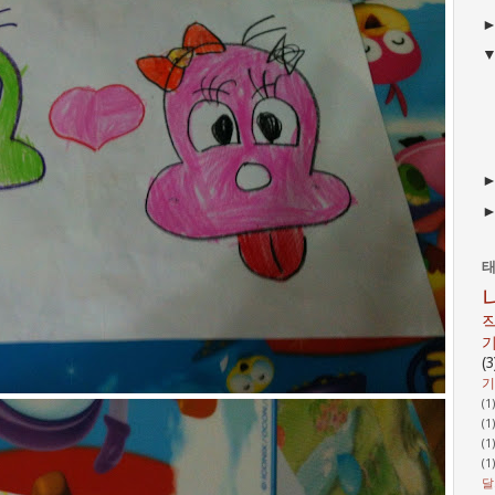
(3
기
(1
(1
(1
(1
달