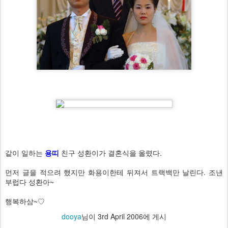
같이 일하는
용띠
친구 성환이가 결혼식을 올렸다.
먼저 글을 적으려 했지만 화용이한테 뒤져서 트랙백만 날린다. 조낸
부럽다 성환아~
행복하삼~♡
dooya
님이
3rd April 2006
에 게시