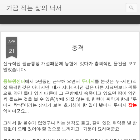
가끔 적는 삶의 낙서
APR
충격
21
신규직원 월급통장 개설때문에 농협에 갔다가 충격적인 물건을 보고
말았습니다.
종복원센터
에서 5년동안 근무해 오면서
두더지
를 본것은 두~세번(직
접 목격한것은 아니지만, 대개 지나다니던 길은 다른 지표면보다 위쪽
으로 약간 들떠 있기 때문에 그 근방에서 숨죽이고 있으면 땅이 약간
씩 들뜨는 것을 볼 수 있음)밖에 되질 않는데, 한켠에 쥐약과 함께 "두
더지 싹싹"이라는 상자가 보여 호기심에 함 열어 봤더니 두더지
잡는
약이더군요...
그래서 잘 볼수가 없었구나 라는 생각도 들고, 같이 있던 쥐약은 별 반
감없이 으례 있어야 할 것으로 느껴지고...기분이 묘하더군요.