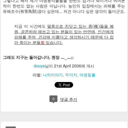
그렇다고 해서 제가 야생동식물들을 한번도 잡거나 죽이거나 꺽어본
적이 한번도 없는 사람은 아닙니다. 농민의 입장에서는 피해를 주는
유해조수(
有
害
鳥
獸
)겠다 싶은데... 저건 아니다 싶은 생각이 들더군요.
지금 이 시간에도
멸종으로 치닷고 있는 종(
種
)들을 복
원, 공존하려 애쓰고 있는 분들이 있는 반면에, 인간에게
피해를 주며, 건강에 이롭다고 생각하시기 때문에 다 잡
아 죽이는 분들
도
있습니다.
그래도 지구는 돌아갑니다, 젠장 ㅡ_ㅡ;;
dooya
님이
21st April 2006
에 게시
라벨:
나의이야기
두더지
야생동물
0
댓글 추가