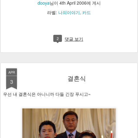
dooya
님이
4th April 2006
에 게시
라벨:
나의이야기
카드
2
댓글 보기
APR
결혼식
3
우선 내 결혼식은 아니니까 다들 긴장 푸시고~