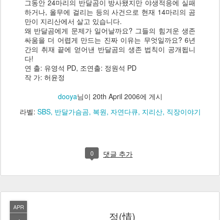
그동안 24마리의 반달곰이 방사됐지만 야생적응에 실패
하거나, 올무에 걸리는 등의 사건으로 현재 14마리의 곰
만이 지리산에서 살고 있습니다.
왜 반달곰에게 문제가 일어날까요? 그들의 힘겨운 생존
싸움을 더 어렵게 만드는 진짜 이유는 무엇일까요? 6년
간의 취재 끝에 얻어낸 반달곰의 생존 법칙이 공개됩니
다!
연 출: 유영석 PD, 조연출: 정원석 PD
작 가: 허윤정
dooya
님이
20th April 2006
에 게시
라벨:
SBS
반달가슴곰
복원
자연다큐
지리산
직장이야기
0
댓글 추가
APR
정(情)