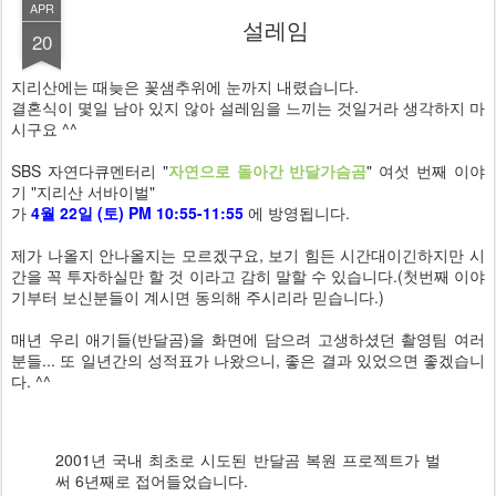
APR
설레임
20
지리산에는 때늦은 꽃샘추위에 눈까지 내렸습니다.
결혼식이 몇일 남아 있지 않아 설레임을 느끼는 것일거라 생각하지 마
시구요 ^^
SBS 자연다큐멘터리 "
자연으로 돌아간 반달가슴곰
" 여섯 번째 이야
기 "지리산 서바이벌"
가
4월 22일 (토) PM 10:55-11:55
에 방영됩니다.
제가 나올지 안나올지는 모르겠구요, 보기 힘든 시간대이긴하지만 시
간을 꼭 투자하실만 할 것 이라고 감히 말할 수 있습니다.(첫번째 이야
기부터 보신분들이 계시면 동의해 주시리라 믿습니다.)
매년 우리 애기들(반달곰)을 화면에 담으려 고생하셨던 촬영팀 여러
분들... 또 일년간의 성적표가 나왔으니, 좋은 결과 있었으면 좋겠습니
다. ^^
2001년 국내 최초로 시도된 반달곰 복원 프로젝트가 벌
써 6년째로 접어들었습니다.