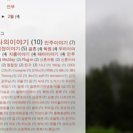
안부
2월
(4)
►
태그
나의이야기
(10)
민주이야기
(7)
직장이야기
(5)
결혼
(4)
복원
(4)
우리이야
기
(4)
지름이야기
(4)
테터이야기
(4)
민주
)
Me2day
(2)
Plug-in
(2)
신혼여행
(2)
신혼이야
(2)
청첩장
(2)
친구
(2)
1.0.2
(1)
100일
(1)
CEED
)
CSS
(1)
Crumpler
(1)
D70s
(1)
HTML
(1)
KIA
(1)
SBS
)
Tistory
(1)
UZ
(1)
div
(1)
exif
(1)
miniwini
(1)
감기
)
공주님
(1)
괴물
(1)
꿈
(1)
늑대
(1)
도자기
(1)
두더지
)
뒤집기
(1)
멸종
(1)
멸종위기야생동·식물 I급
(1)
반
가슴곰
(1)
발렌타인데이
(1)
복제
(1)
분류
(1)
사탕
)
산양
(1)
산후조리
(1)
삼공주
(1)
상봉
(1)
시계
(1)
아
용품
(1)
아반테XD
(1)
아이나비
(1)
아이들이야기
(1)
생동물
(1)
와이프
(1)
용띠
(1)
우리집
(1)
유모차
(1)
름
(1)
인천국제공항
(1)
자연다큐
(1)
종복원센터
(1)
리산
(1)
집
(1)
집중력
(1)
체온
(1)
초컬릿
(1)
친구이
기
(1)
카드
(1)
카시트
(1)
케익
(1)
콧물
(1)
크리스마
(1)
태국
(1)
프로젝트
(1)
한복
(1)
환갑
(1)