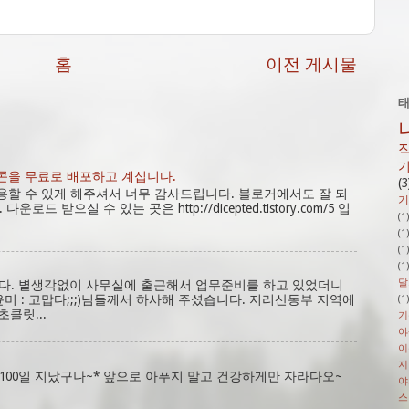
홈
이전 게시물
콘을 무료로 배포하고 계십니다.
(3
용할 수 있게 해주셔서 너무 감사드립니다. 블로거에서도 잘 되
기
로드 받으실 수 있는 곳은 http://dicepted.tistory.com/5 입
(1
(1
(1
(1
달
니다. 별생각없이 사무실에 출근해서 업무준비를 하고 있었더니
윤미 : 고맙다;;;)님들께서 하사해 주셨습니다. 지리산동부 지역에
(1
초콜릿...
기
야
이
지
100일 지났구나~* 앞으로 아푸지 말고 건강하게만 자라다오~
야
스